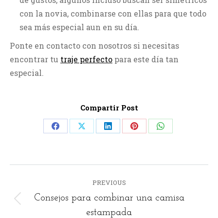
con la novia, combinarse con ellas para que todo
sea más especial aun en su día.
Ponte en contacto con nosotros si necesitas
encontrar tu
traje perfecto
para este día tan
especial.
Compartir Post
Share
Share
Share
Share
Share
on
on
on
on
on
Facebook
X
LinkedIn
Pinterest
WhatsApp
POST
PREVIOUS
NAVIGATION
Consejos para combinar una camisa
Previous
estampada