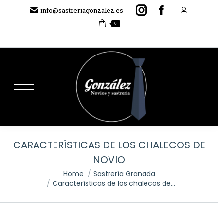
Instagram
Facebook
info@sastreriagonzalez.es
0
page
page
opens
opens
in
in
new
new
Sear
window
window
CARACTERÍSTICAS DE LOS CHALECOS DE
NOVIO
You are here:
Home
Sastrería Granada
Características de los chalecos de…