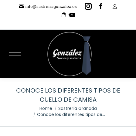
Instagram
Facebook
info@sastreriagonzalez.es
0
page
page
opens
opens
in
in
new
new
Sear
window
window
CONOCE LOS DIFERENTES TIPOS DE
CUELLO DE CAMISA
You are here:
Home
Sastrería Granada
Conoce los diferentes tipos de…