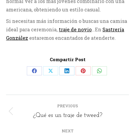
normal ver a los más jóvenes combinarlo con una
americana, obteniendo un estilo casual.
Si necesitas más información o buscas una camisa
ideal para ceremonia,
traje de novio
…En
Sastrería
González
estaremos encantados de atenderte.
Compartir Post
Share
Share
Share
Share
Share
on
on
on
on
on
Facebook
X
LinkedIn
Pinterest
WhatsApp
POST
PREVIOUS
NAVIGATION
Previous
¿Qué es un traje de tweed?
post:
NEXT